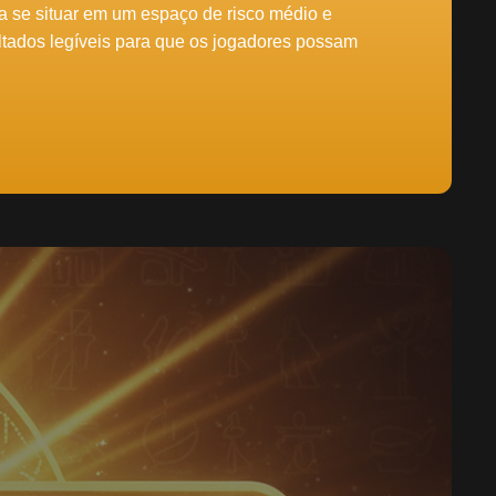
a se situar em um espaço de risco médio e
ltados legíveis para que os jogadores possam