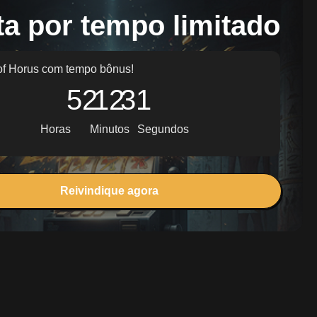
ta por tempo limitado
of Horus com tempo bônus!
52
12
30
Horas
Minutos
Segundos
Reivindique agora