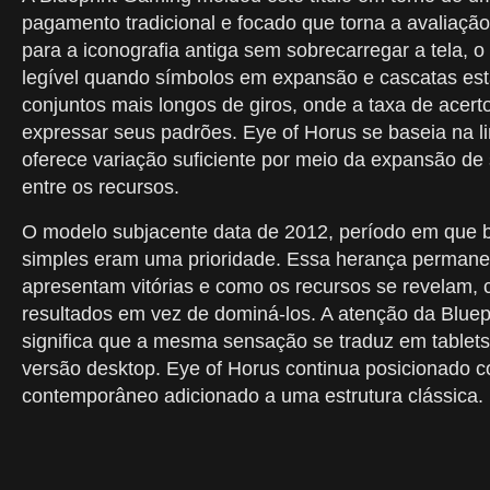
pagamento tradicional e focado que torna a avaliação 
para a iconografia antiga sem sobrecarregar a tela,
legível quando símbolos em expansão e cascatas est
conjuntos mais longos de giros, onde a taxa de acert
expressar seus padrões. Eye of Horus se baseia na l
oferece variação suficiente por meio da expansão de
entre os recursos.
O modelo subjacente data de 2012, período em que bo
simples eram uma prioridade. Essa herança permane
apresentam vitórias e como os recursos se revelam,
resultados em vez de dominá-los. A atenção da Bluep
significa que a mesma sensação se traduz em tablets
versão desktop. Eye of Horus continua posicionado
contemporâneo adicionado a uma estrutura clássica.