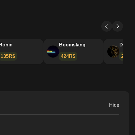
Russian vodka
Ronin
Booms
50R$
135R$
424R
Hide