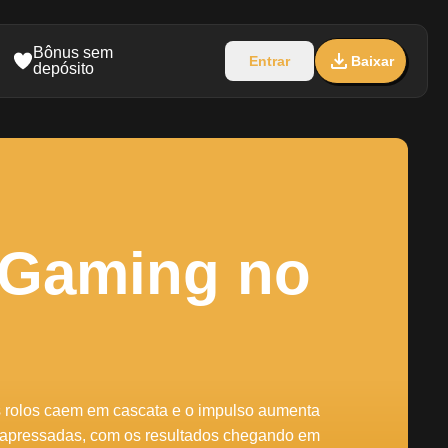
Bônus sem
Entrar
Baixar
depósito
t Gaming no
s rolos caem em cascata e o impulso aumenta
 apressadas, com os resultados chegando em